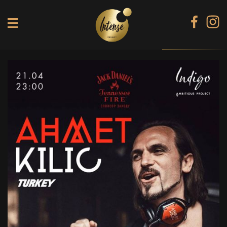
TIKI TERRACE
SHINE КАРАОКЕ БАР
BLACK DIAMOND КАРАОКЕ
SECRET ROOM
МЕНЮ
ГАЛЕРЕЯ
БАНКЕТИ
КОНТАКТИ