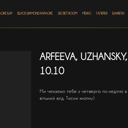
АОКЕ БАР
BLACK DIAMOND КАРАОКЕ
SECRET ROOM
МЕНЮ
ГАЛЕРЕЯ
БАНКЕТИ
ARFEEVA, UZHANSKY,
10.10
Ми чекаємо тебе з четверга по неділю в S
вільний вхід. Тисни кнопку)