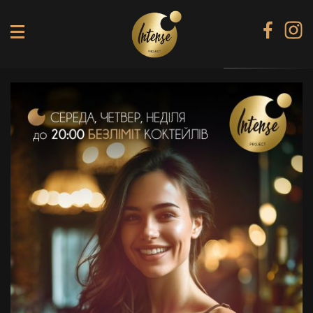
TIKI TERRACE
SHINE КАРАОКЕ БАР
BLACK DIAMOND КАРАОКЕ
SECRET ROOM
МЕНЮ
ГАЛЕРЕЯ
БАНКЕТИ
КОНТАКТИ