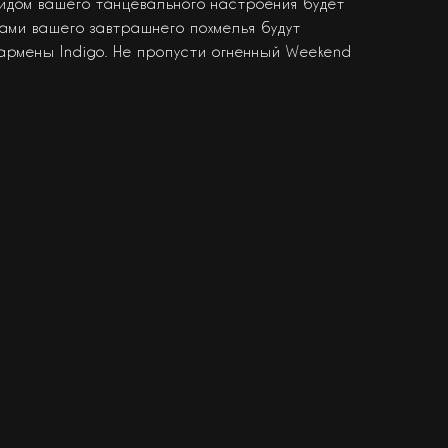
идом вашего танцевального настроения будет
рами вашего завтрашнего похмелья будут
бармены Indigo. Не пропусти огненный Weekend