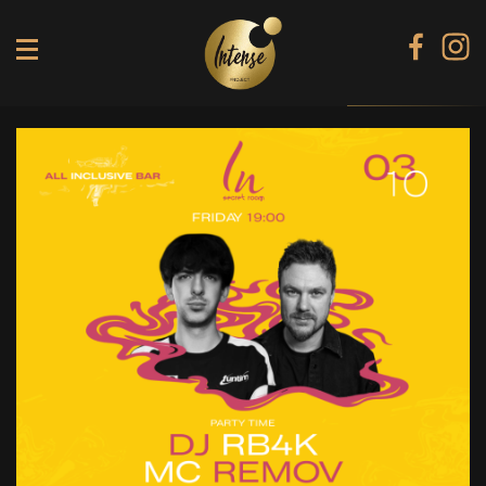
TIKI TERRACE
SHINE КАРАОКЕ БАР
BLACK DIAMOND КАРАОКЕ
SECRET ROOM
МЕНЮ
ГАЛЕРЕЯ
БАНКЕТИ
КОНТАКТИ