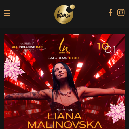
TIKI TERRACE
SHINE КАРАОКЕ БАР
BLACK DIAMOND КАРАОКЕ
SECRET ROOM
МЕНЮ
ГАЛЕРЕЯ
БАНКЕТИ
КОНТАКТИ