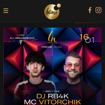
TIKI TERRACE
SHINE КАРАОКЕ БАР
BLACK DIAMOND КАРАОКЕ
SECRET ROOM
МЕНЮ
ГАЛЕРЕЯ
БАНКЕТИ
КОНТАКТИ