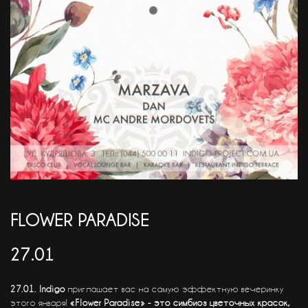
АКЦІЇ
EN
FLOWER PARADISE
27.01
27.01. Indigo
приглашает вас на самую эффектную вечеринку
этого января!
«Flower Paradise» - это симбиоз цветочных красок,