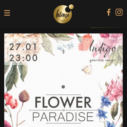
TIKI TERRACE
SHINE КАРАОКЕ БАР
BLACK DIAMOND КАРАОКЕ
SECRET ROOM
МЕНЮ
ГАЛЕРЕЯ
БАНКЕТИ
КОНТАКТИ