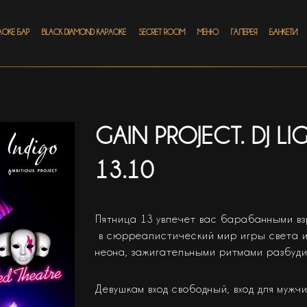
АОКЕ БАР
BLACK DIAMOND КАРАОКЕ
SECRET ROOM
МЕНЮ
ГАЛЕРЕЯ
БАНКЕТИ
GAIN PROJECT. DJ LI
13.10
Пятница 13 увлечет вас барабанными вз
в сюрреалистический мир игры света и 
неона, зажигательными ритмами разбуд
Девушкам вход свободный, вход для мужчи