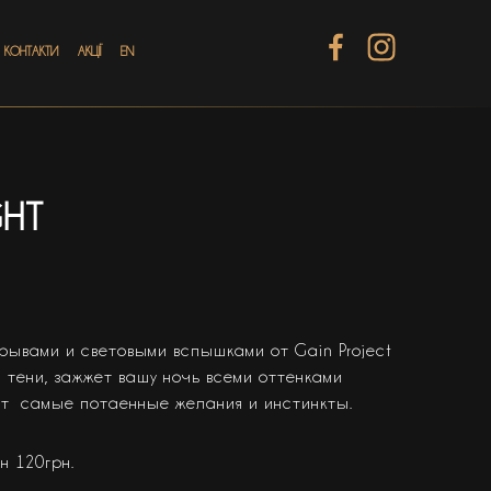
КОНТАКТИ
АКЦІЇ
EN
GHT
рывами и световыми вспышками от Gain Project
тени, зажжет вашу ночь всеми оттенками
ит самые потаенные желания и инстинкты.
н 120грн.