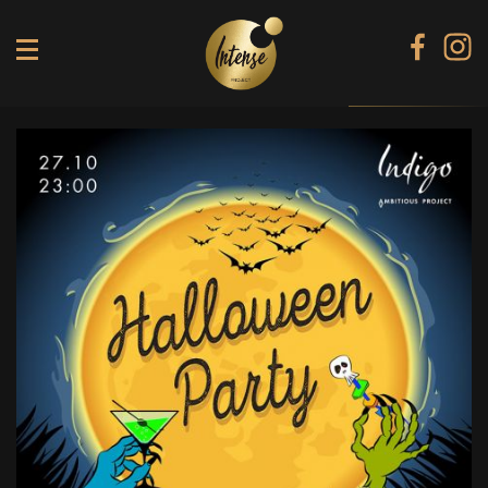
TIKI TERRACE
SHINE КАРАОКЕ БАР
BLACK DIAMOND КАРАОКЕ
SECRET ROOM
МЕНЮ
ГАЛЕРЕЯ
БАНКЕТИ
КОНТАКТИ