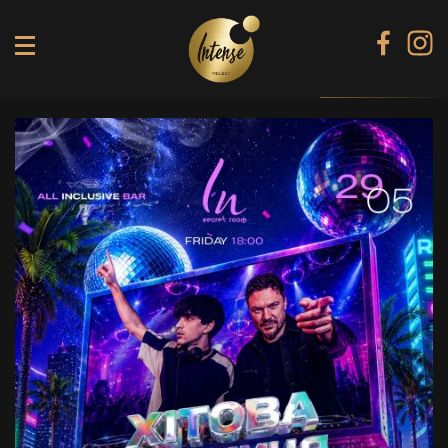
TIKI TERRACE
SHINE КАРАОКЕ БАР
BLACK DIAMOND КАРАОКЕ
SECRET ROOM
МЕНЮ
ГАЛЕРЕЯ
БАНКЕТИ
КОНТАКТИ