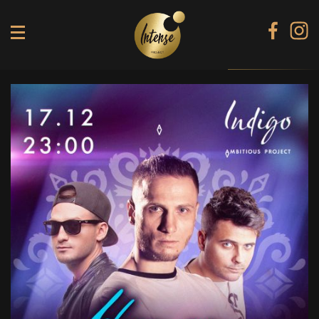
TIKI TERRACE
SHINE КАРАОКЕ БАР
BLACK DIAMOND КАРАОКЕ
SECRET ROOM
МЕНЮ
ГАЛЕРЕЯ
БАНКЕТИ
КОНТАКТИ