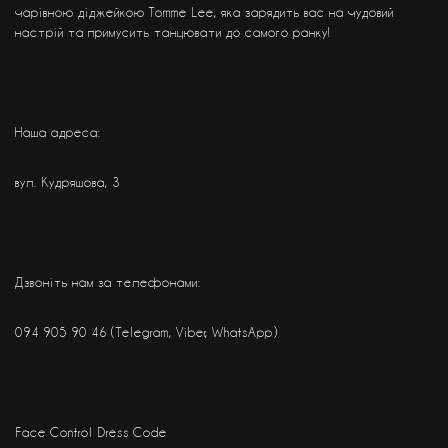
чарівною діджейкою Tomme Lee, яка зарядить вас на чудовий
настрій та примусить танцювати до самого ранку!
Наша адреса:
вул. Кудряшова, 3 ⠀
⠀
Дзвоніть нам за телефонами:
094 905 90 46 (Telegram, Viber, WhatsApp)
⠀⠀⠀
Face Control Dress Code