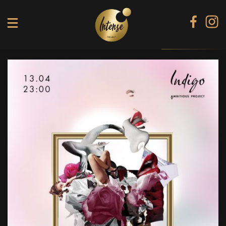
TIKI TERRACE
SHINE КАРАОКЕ БАР
BLACK DIAMOND КАРАОКЕ
SECRET ROOM
МЕНЮ
ГАЛЕРЕЯ
БАНКЕТИ
КОНТАКТИ