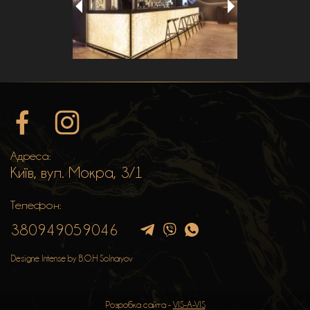
Адреса:
Київ, вул. Мокра, 3/1
Телефон:
380949059046
Designe Intense by B.O.H Solnaryov
Розробка сайта -
VIS-A-VIS