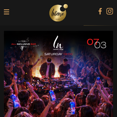
TIKI TERRACE
SHINE КАРАОКЕ БАР
BLACK DIAMOND КАРАОКЕ
SECRET ROOM
МЕНЮ
ГАЛЕРЕЯ
БАНКЕТИ
КОНТАКТИ