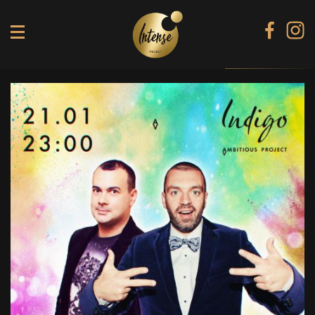
TIKI TERRACE
SHINE КАРАОКЕ БАР
BLACK DIAMOND КАРАОКЕ
SECRET ROOM
МЕНЮ
ГАЛЕРЕЯ
БАНКЕТИ
КОНТАКТИ