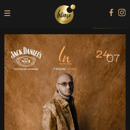
TIKI TERRACE
SHINE КАРАОКЕ БАР
BLACK DIAMOND КАРАОКЕ
SECRET ROOM
МЕНЮ
ГАЛЕРЕЯ
БАНКЕТИ
КОНТАКТИ