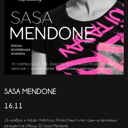
АКЦІЇ
EN
SASA MENDONE
16.11
16 ноября, в Indigo Ambitious Project! выступит один из ярчайших
резидентов Ибицы DJ Sasa Mendone.