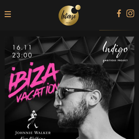
TIKI TERRACE
SHINE КАРАОКЕ БАР
BLACK DIAMOND КАРАОКЕ
SECRET ROOM
МЕНЮ
ГАЛЕРЕЯ
БАНКЕТИ
КОНТАКТИ