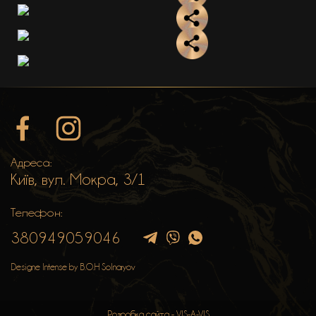
Адреса:
Київ, вул. Мокра, 3/1
Телефон:
380949059046
Designe Intense by B.O.H Solnaryov
Розробка сайта -
VIS-A-VIS