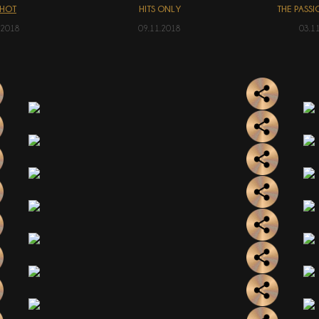
SHOT
HITS ONLY
THE PASS
.2018
09.11.2018
03.1